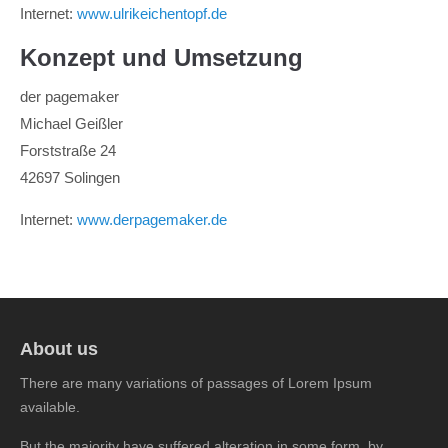
Internet:
www.ulrikeichentopf.de
Konzept und Umsetzung
der pagemaker
Michael Geißler
Forststraße 24
42697 Solingen
Internet:
www.derpagemaker.de
About us
There are many variations of passages of Lorem Ipsum
available.
But the majority have suffered alteration in some form, by